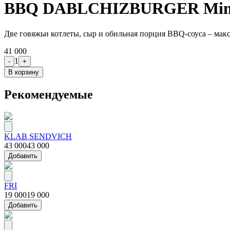
BBQ DABLCHIZBURGER Min
Две говяжьи котлеты, сыр и обильная порция BBQ-соуса – мак
41 000
1
-
+
В корзину
Рекомендуемые
KLAB SENDVICH
43 000
43 000
Добавить
FRI
19 000
19 000
Добавить