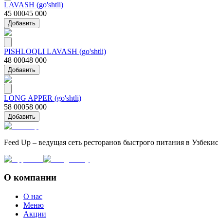
LAVASH (go'shtli)
45 000
45 000
Добавить
PISHLOQLI LAVASH (go'shtli)
48 000
48 000
Добавить
LONG APPER (go'shtli)
58 000
58 000
Добавить
Feed Up – ведущая сеть ресторанов быстрого питания в Узбеки
О компании
О нас
Меню
Акции