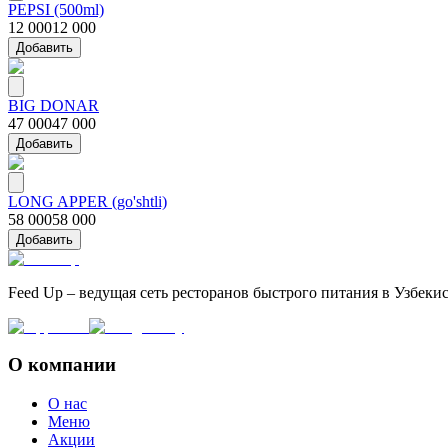
PEPSI (500ml)
12 000
12 000
Добавить
BIG DONAR
47 000
47 000
Добавить
LONG APPER (go'shtli)
58 000
58 000
Добавить
Feed Up – ведущая сеть ресторанов быстрого питания в Узбеки
О компании
О нас
Меню
Акции