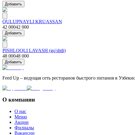
Добавить
QULUPNAYLI KRUASSAN
42 000
42 000
Добавить
PISHLOQLI LAVASH (go'shtli)
48 000
48 000
Добавить
Feed Up – ведущая сеть ресторанов быстрого питания в Узбеки
О компании
О нас
Меню
Акции
Филиалы
Вакансии