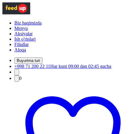
Biz haqimizda
Menyu
Aksiyalar
Ish o'rinlari
Filiallar
Aloqa
Buyurtma turi
+998 71 200 22 11
Har kuni 09:00 dan 02:45 gacha
0