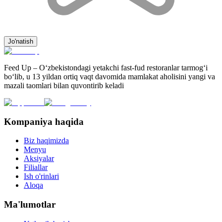
Jo'natish
Feed Up – O‘zbekistondagi yetakchi fast-fud restoranlar tarmog‘i
bo‘lib, u 13 yildan ortiq vaqt davomida mamlakat aholisini yangi va
mazali taomlari bilan quvontirib keladi
Kompaniya haqida
Biz haqimizda
Menyu
Aksiyalar
Filiallar
Ish o'rinlari
Aloqa
Ma'lumotlar