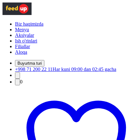
Biz haqimizda
Menyu
Aksiyalar
Ish o'rinlari
Filiallar
Aloqa
Buyurtma turi
+998 71 200 22 11
Har kuni 09:00 dan 02:45 gacha
0