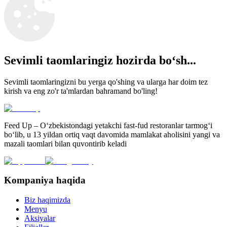
Sevimli taomlaringiz hozirda boʻsh...
Sevimli taomlaringizni bu yerga qo'shing va ularga har doim tez
kirish va eng zo'r ta'mlardan bahramand bo'ling!
Feed Up – O‘zbekistondagi yetakchi fast-fud restoranlar tarmog‘i
bo‘lib, u 13 yildan ortiq vaqt davomida mamlakat aholisini yangi va
mazali taomlari bilan quvontirib keladi
Kompaniya haqida
Biz haqimizda
Menyu
Aksiyalar