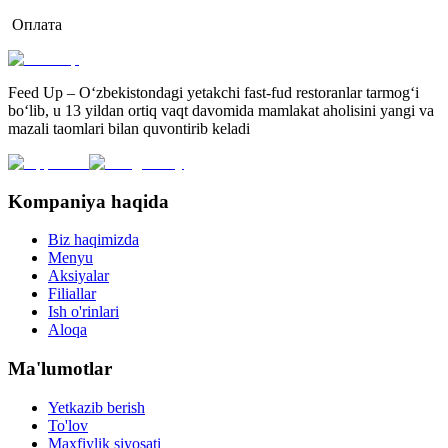
Оплата
Feed Up – O‘zbekistondagi yetakchi fast-fud restoranlar tarmog‘i
bo‘lib, u 13 yildan ortiq vaqt davomida mamlakat aholisini yangi va
mazali taomlari bilan quvontirib keladi
Kompaniya haqida
Biz haqimizda
Menyu
Aksiyalar
Filiallar
Ish o'rinlari
Aloqa
Ma'lumotlar
Yetkazib berish
To'lov
Maxfiylik siyosati