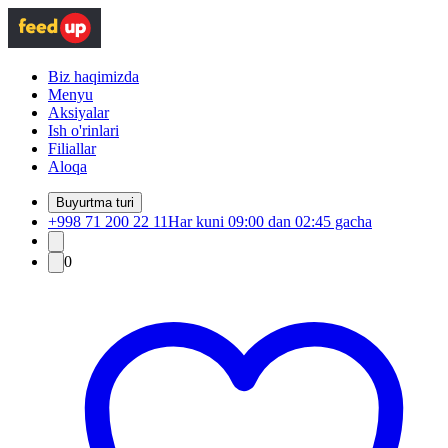
Biz haqimizda
Menyu
Aksiyalar
Ish o'rinlari
Filiallar
Aloqa
Buyurtma turi
+998 71 200 22 11
Har kuni 09:00 dan 02:45 gacha
0