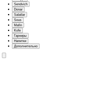
Sendvich
Donar
Salatlar
Sous
Mafin
Kofe
Гарниры
Напитки
Дополнительно