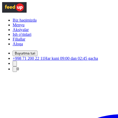
Biz haqimizda
Menyu
Aksiyalar
Ish o'rinlari
Filiallar
Aloqa
Buyurtma turi
+998 71 200 22 11
Har kuni 09:00 dan 02:45 gacha
0