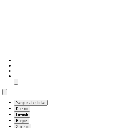
Yangi mahsulotlar
Kombo
Lavash
Burger
Хот-дог