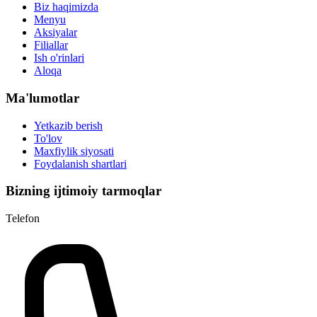
Biz haqimizda
Menyu
Aksiyalar
Filiallar
Ish o'rinlari
Aloqa
Ma'lumotlar
Yetkazib berish
To'lov
Maxfiylik siyosati
Foydalanish shartlari
Bizning ijtimoiy tarmoqlar
Telefon