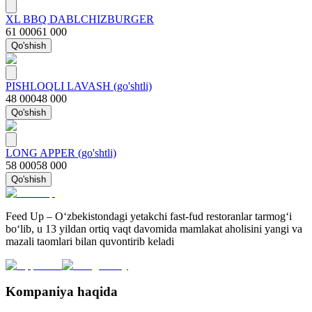
XL BBQ DABLCHIZBURGER
61 000
61 000
Qo'shish
PISHLOQLI LAVASH (go'shtli)
48 000
48 000
Qo'shish
LONG APPER (go'shtli)
58 000
58 000
Qo'shish
Feed Up – O‘zbekistondagi yetakchi fast-fud restoranlar tarmog‘i
bo‘lib, u 13 yildan ortiq vaqt davomida mamlakat aholisini yangi va
mazali taomlari bilan quvontirib keladi
Kompaniya haqida