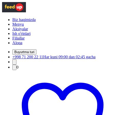
Biz haqimizda
Menyu
Aksiyalar
Ish o'rinlari
Filiallar
Aloqa
Buyurtma turi
+998 71 200 22 11
Har kuni 09:00 dan 02:45 gacha
0