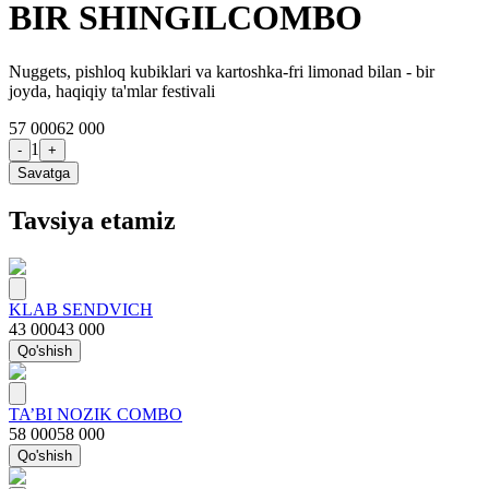
BIR SHINGILCOMBO
Nuggets, pishloq kubiklari va kartoshka-fri limonad bilan - bir
joyda, haqiqiy ta'mlar festivali
57 000
62 000
1
-
+
Savatga
Tavsiya etamiz
KLAB SENDVICH
43 000
43 000
Qo'shish
TA’BI NOZIK COMBO
58 000
58 000
Qo'shish