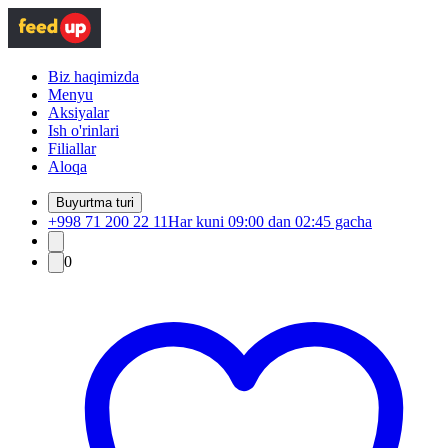
Biz haqimizda
Menyu
Aksiyalar
Ish o'rinlari
Filiallar
Aloqa
Buyurtma turi
+998 71 200 22 11
Har kuni 09:00 dan 02:45 gacha
0