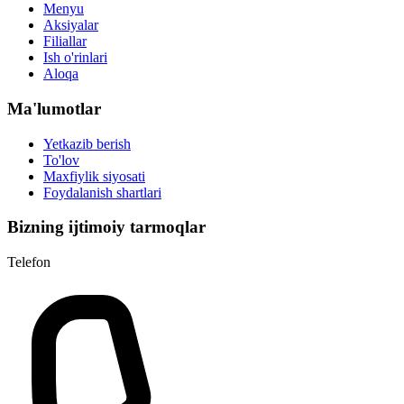
Menyu
Aksiyalar
Filiallar
Ish o'rinlari
Aloqa
Ma'lumotlar
Yetkazib berish
To'lov
Maxfiylik siyosati
Foydalanish shartlari
Bizning ijtimoiy tarmoqlar
Telefon