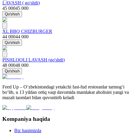
LAVASH ( go'shtli)
45 000
45 000
Qo'shish
XL BBQ CHIZBURGER
44 000
44 000
Qo'shish
PISHLOQLI LAVASH (go'shtli)
48 000
48 000
Qo'shish
Feed Up – O‘zbekistondagi yetakchi fast-fud restoranlar tarmog‘i
bo‘lib, u 13 yildan ortiq vaqt davomida mamlakat aholisini yangi va
mazali taomlari bilan quvontirib keladi
Kompaniya haqida
Biz haqimizda