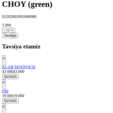
CHOY (green)
02202002001000000
5 000
1
-
+
Savatga
Tavsiya etamiz
KLAB SENDVICH
43 000
43 000
Qo'shish
FRI
19 000
19 000
Qo'shish