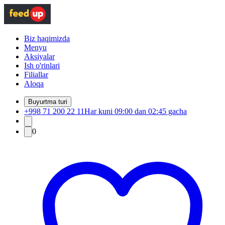
Biz haqimizda
Menyu
Aksiyalar
Ish o'rinlari
Filiallar
Aloqa
Buyurtma turi
+998 71 200 22 11
Har kuni 09:00 dan 02:45 gacha
0