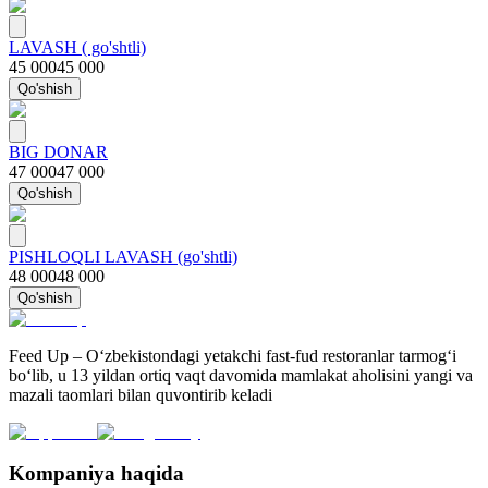
LAVASH ( go'shtli)
45 000
45 000
Qo'shish
BIG DONAR
47 000
47 000
Qo'shish
PISHLOQLI LAVASH (go'shtli)
48 000
48 000
Qo'shish
Feed Up – O‘zbekistondagi yetakchi fast-fud restoranlar tarmog‘i
bo‘lib, u 13 yildan ortiq vaqt davomida mamlakat aholisini yangi va
mazali taomlari bilan quvontirib keladi
Kompaniya haqida