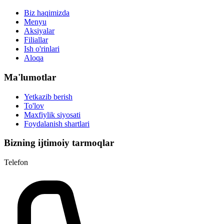
Biz haqimizda
Menyu
Aksiyalar
Filiallar
Ish o'rinlari
Aloqa
Ma'lumotlar
Yetkazib berish
To'lov
Maxfiylik siyosati
Foydalanish shartlari
Bizning ijtimoiy tarmoqlar
Telefon