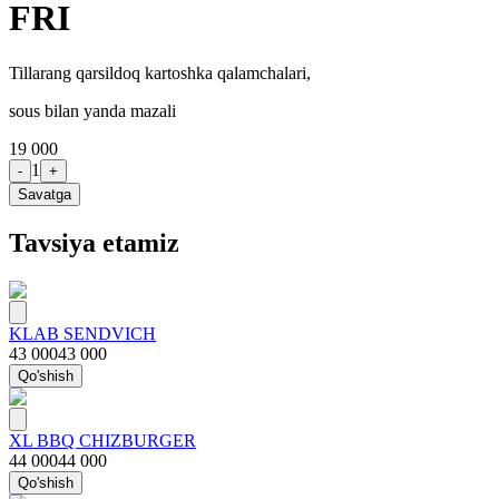
FRI
Tillarang qarsildoq kartoshka qalamchalari,
sous bilan yanda mazali
19 000
1
-
+
Savatga
Tavsiya etamiz
KLAB SENDVICH
43 000
43 000
Qo'shish
XL BBQ CHIZBURGER
44 000
44 000
Qo'shish