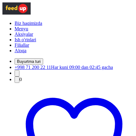
Biz haqimizda
Menyu
Aksiyalar
Ish o'rinlari
Filiallar
Aloqa
Buyurtma turi
+998 71 200 22 11
Har kuni 09:00 dan 02:45 gacha
0