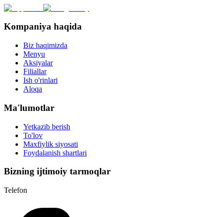
Kompaniya haqida
Biz haqimizda
Menyu
Aksiyalar
Filiallar
Ish o'rinlari
Aloqa
Ma'lumotlar
Yetkazib berish
To'lov
Maxfiylik siyosati
Foydalanish shartlari
Bizning ijtimoiy tarmoqlar
Telefon