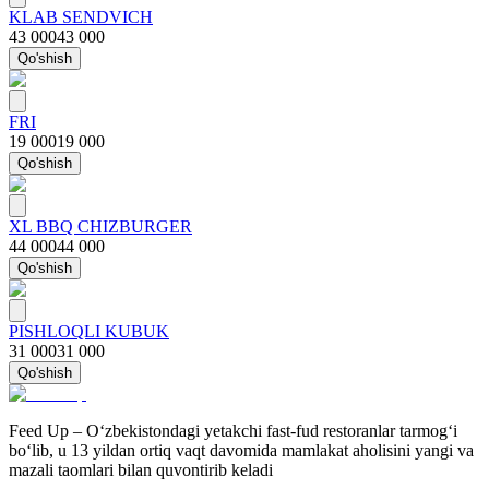
KLAB SENDVICH
43 000
43 000
Qo'shish
FRI
19 000
19 000
Qo'shish
XL BBQ CHIZBURGER
44 000
44 000
Qo'shish
PISHLOQLI KUBUK
31 000
31 000
Qo'shish
Feed Up – O‘zbekistondagi yetakchi fast-fud restoranlar tarmog‘i
bo‘lib, u 13 yildan ortiq vaqt davomida mamlakat aholisini yangi va
mazali taomlari bilan quvontirib keladi