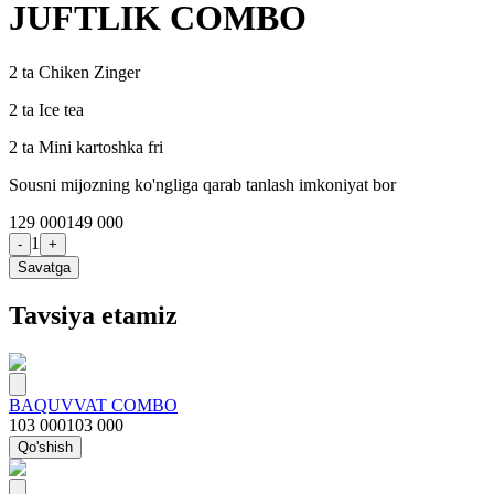
JUFTLIK COMBO
2 ta Chiken Zinger
2 ta Ice tea
2 ta Mini kartoshka fri
Sousni mijozning ko'ngliga qarab tanlash imkoniyat bor
129 000
149 000
1
-
+
Savatga
Tavsiya etamiz
BAQUVVAT COMBO
103 000
103 000
Qo'shish