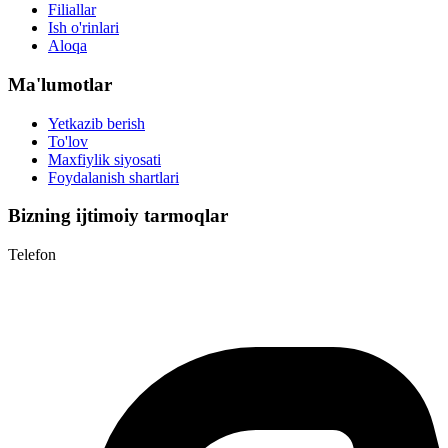
Filiallar
Ish o'rinlari
Aloqa
Ma'lumotlar
Yetkazib berish
To'lov
Maxfiylik siyosati
Foydalanish shartlari
Bizning ijtimoiy tarmoqlar
Telefon