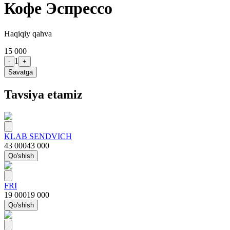
Кофе Эспрессо
Haqiqiy qahva
15 000
1
-
+
Savatga
Tavsiya etamiz
KLAB SENDVICH
43 000
43 000
Qo'shish
FRI
19 000
19 000
Qo'shish