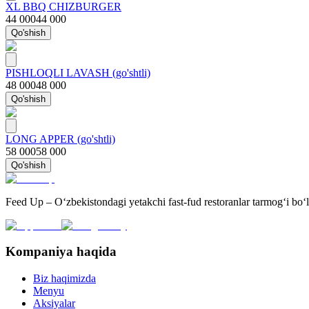
XL BBQ CHIZBURGER
44 000
44 000
Qo'shish
PISHLOQLI LAVASH (go'shtli)
48 000
48 000
Qo'shish
LONG APPER (go'shtli)
58 000
58 000
Qo'shish
Feed Up – O‘zbekistondagi yetakchi fast-fud restoranlar tarmog‘i bo‘l
Kompaniya haqida
Biz haqimizda
Menyu
Aksiyalar