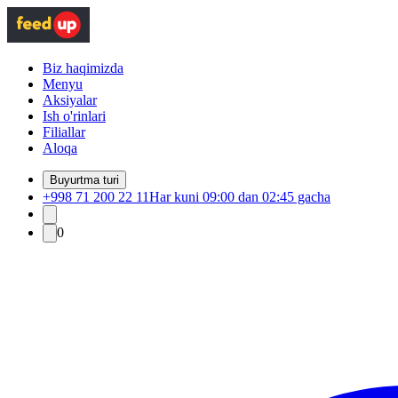
Biz haqimizda
Menyu
Aksiyalar
Ish o'rinlari
Filiallar
Aloqa
Buyurtma turi
+998 71 200 22 11
Har kuni 09:00 dan 02:45 gacha
0