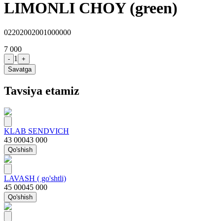
LIMONLI CHOY (green)
02202002001000000
7 000
1
-
+
Savatga
Tavsiya etamiz
KLAB SENDVICH
43 000
43 000
Qo'shish
LAVASH ( go'shtli)
45 000
45 000
Qo'shish