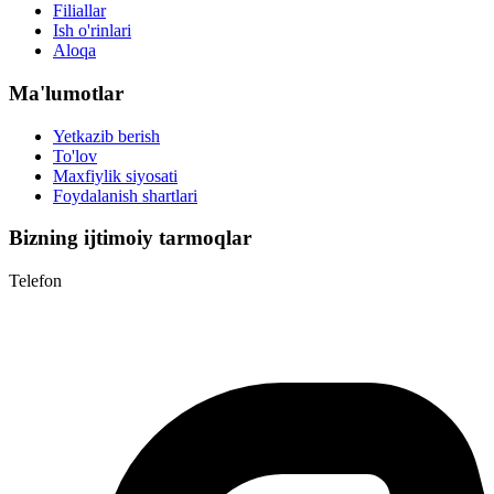
Filiallar
Ish o'rinlari
Aloqa
Ma'lumotlar
Yetkazib berish
To'lov
Maxfiylik siyosati
Foydalanish shartlari
Bizning ijtimoiy tarmoqlar
Telefon