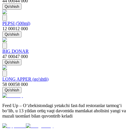
44 000
44 000
Qo'shish
PEPSI (500ml)
12 000
12 000
Qo'shish
BIG DONAR
47 000
47 000
Qo'shish
LONG APPER (go'shtli)
58 000
58 000
Qo'shish
Feed Up – O‘zbekistondagi yetakchi fast-fud restoranlar tarmog‘i
bo‘lib, u 13 yildan ortiq vaqt davomida mamlakat aholisini yangi va
mazali taomlari bilan quvontirib keladi