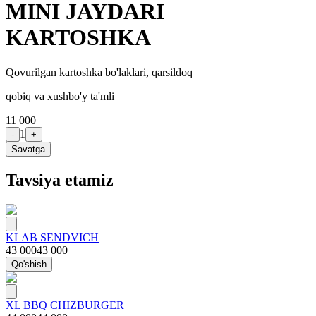
MINI JAYDARI
KARTOSHKA
Qovurilgan kartoshka bo'laklari, qarsildoq
qobiq va xushbo'y ta'mli
11 000
1
-
+
Savatga
Tavsiya etamiz
KLAB SENDVICH
43 000
43 000
Qo'shish
XL BBQ CHIZBURGER