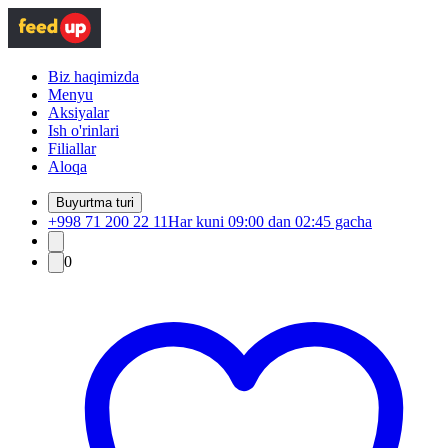
Biz haqimizda
Menyu
Aksiyalar
Ish o'rinlari
Filiallar
Aloqa
Buyurtma turi
+998 71 200 22 11
Har kuni 09:00 dan 02:45 gacha
0