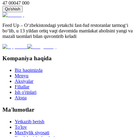
47 000
47 000
Qo'shish
Feed Up – O‘zbekistondagi yetakchi fast-fud restoranlar tarmog‘i
bo‘lib, u 13 yildan ortiq vaqt davomida mamlakat aholisini yangi va
mazali taomlari bilan quvontirib keladi
Kompaniya haqida
Biz haqimizda
Menyu
Aksiyalar
Filiallar
Ish o'rinlari
Aloqa
Ma'lumotlar
Yetkazib berish
To'lov
Maxfiylik siyosati