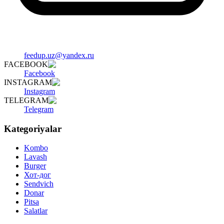
feedup.uz@yandex.ru
FACEBOOK
Facebook
INSTAGRAM
Instagram
TELEGRAM
Telegram
Kategoriyalar
Kombo
Lavash
Burger
Хот-дог
Sendvich
Donar
Pitsa
Salatlar