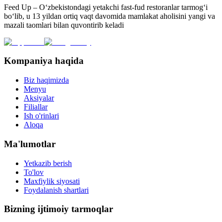
Feed Up – O‘zbekistondagi yetakchi fast-fud restoranlar tarmog‘i
bo‘lib, u 13 yildan ortiq vaqt davomida mamlakat aholisini yangi va
mazali taomlari bilan quvontirib keladi
Kompaniya haqida
Biz haqimizda
Menyu
Aksiyalar
Filiallar
Ish o'rinlari
Aloqa
Ma'lumotlar
Yetkazib berish
To'lov
Maxfiylik siyosati
Foydalanish shartlari
Bizning ijtimoiy tarmoqlar