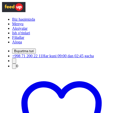
Biz haqimizda
Menyu
Aksiyalar
Ish o'rinlari
Filiallar
Aloqa
Buyurtma turi
+998 71 200 22 11
Har kuni 09:00 dan 02:45 gacha
0