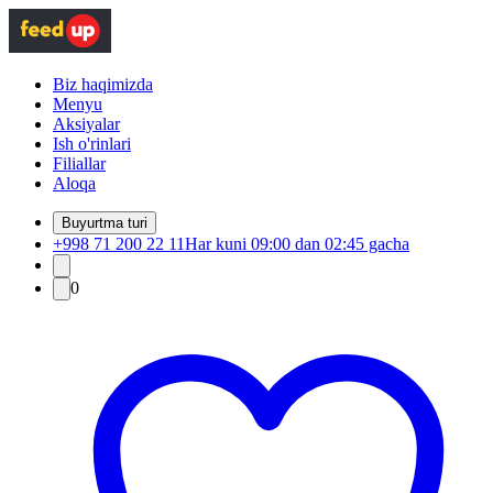
Biz haqimizda
Menyu
Aksiyalar
Ish o'rinlari
Filiallar
Aloqa
Buyurtma turi
+998 71 200 22 11
Har kuni 09:00 dan 02:45 gacha
0