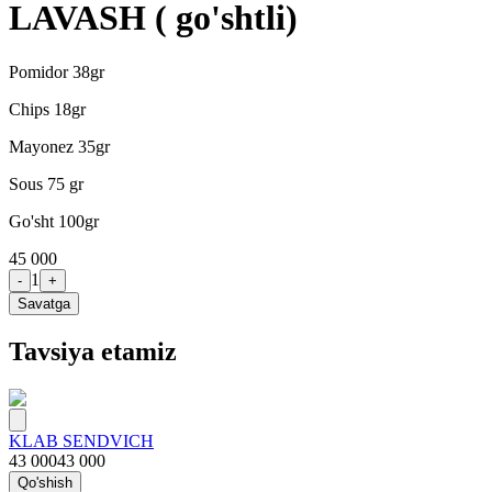
LAVASH ( go'shtli)
Pomidor 38gr
Chips 18gr
Mayonez 35gr
Sous 75 gr
Go'sht 100gr
45 000
1
-
+
Savatga
Tavsiya etamiz
KLAB SENDVICH
43 000
43 000
Qo'shish