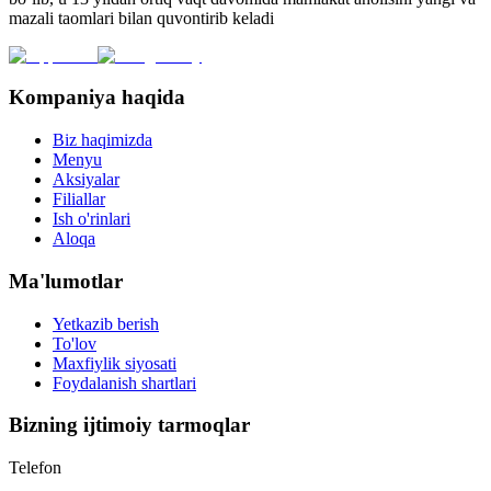
mazali taomlari bilan quvontirib keladi
Kompaniya haqida
Biz haqimizda
Menyu
Aksiyalar
Filiallar
Ish o'rinlari
Aloqa
Ma'lumotlar
Yetkazib berish
To'lov
Maxfiylik siyosati
Foydalanish shartlari
Bizning ijtimoiy tarmoqlar
Telefon