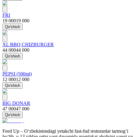
FRI
19 000
19 000
Qo'shish
XL BBQ CHIZBURGER
44 000
44 000
Qo'shish
PEPSI (500ml)
12 000
12 000
Qo'shish
BIG DONAR
47 000
47 000
Qo'shish
Feed Up – O‘zbekistondagi yetakchi fast-fud restoranlar tarmog‘i
bo‘lib, u 13 yildan ortiq vaqt davomida mamlakat aholisini yangi va