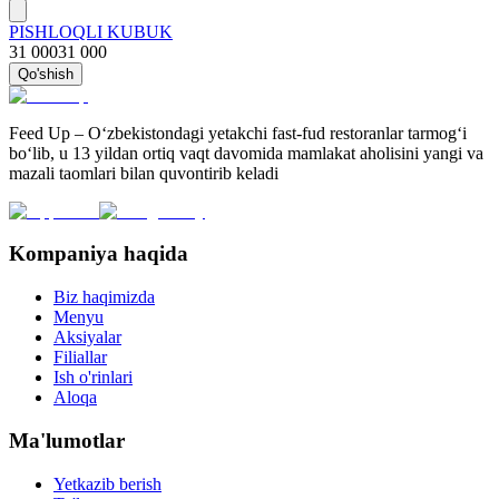
PISHLOQLI KUBUK
31 000
31 000
Qo'shish
Feed Up – O‘zbekistondagi yetakchi fast-fud restoranlar tarmog‘i
bo‘lib, u 13 yildan ortiq vaqt davomida mamlakat aholisini yangi va
mazali taomlari bilan quvontirib keladi
Kompaniya haqida
Biz haqimizda
Menyu
Aksiyalar
Filiallar
Ish o'rinlari
Aloqa
Ma'lumotlar
Yetkazib berish