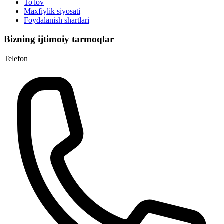
To'lov
Maxfiylik siyosati
Foydalanish shartlari
Bizning ijtimoiy tarmoqlar
Telefon