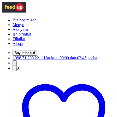
Biz haqimizda
Menyu
Aksiyalar
Ish o'rinlari
Filiallar
Aloqa
Buyurtma turi
+998 71 200 22 11
Har kuni 09:00 dan 02:45 gacha
0