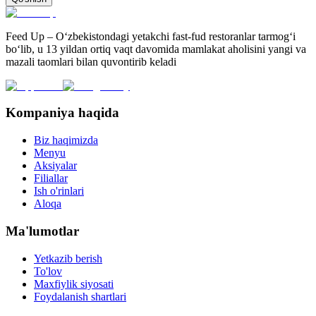
Feed Up – O‘zbekistondagi yetakchi fast-fud restoranlar tarmog‘i
bo‘lib, u 13 yildan ortiq vaqt davomida mamlakat aholisini yangi va
mazali taomlari bilan quvontirib keladi
Kompaniya haqida
Biz haqimizda
Menyu
Aksiyalar
Filiallar
Ish o'rinlari
Aloqa
Ma'lumotlar
Yetkazib berish
To'lov
Maxfiylik siyosati
Foydalanish shartlari