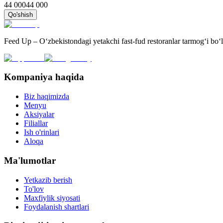
44 000
44 000
Qo'shish
Feed Up – O‘zbekistondagi yetakchi fast-fud restoranlar tarmog‘i bo‘l
Kompaniya haqida
Biz haqimizda
Menyu
Aksiyalar
Filiallar
Ish o'rinlari
Aloqa
Ma'lumotlar
Yetkazib berish
To'lov
Maxfiylik siyosati
Foydalanish shartlari