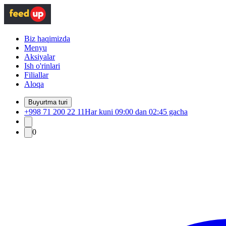
Biz haqimizda
Menyu
Aksiyalar
Ish o'rinlari
Filiallar
Aloqa
Buyurtma turi
+998 71 200 22 11
Har kuni 09:00 dan 02:45 gacha
0