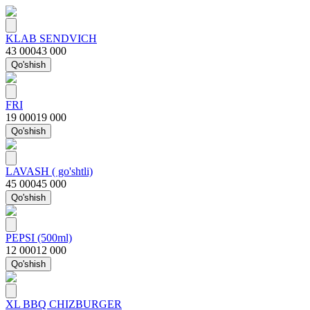
KLAB SENDVICH
43 000
43 000
Qo'shish
FRI
19 000
19 000
Qo'shish
LAVASH ( go'shtli)
45 000
45 000
Qo'shish
PEPSI (500ml)
12 000
12 000
Qo'shish
XL BBQ CHIZBURGER